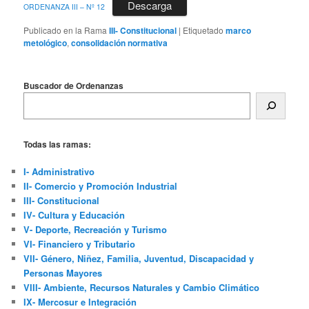
Descarga
ORDENANZA III – Nº 12
Publicado en la Rama
III- Constitucional
|
Etiquetado
marco
metológico
,
consolidación normativa
Buscador de Ordenanzas
Todas las ramas:
I- Administrativo
II- Comercio y Promoción Industrial
III- Constitucional
IV- Cultura y Educación
V- Deporte, Recreación y Turismo
VI- Financiero y Tributario
VII- Género, Niñez, Familia, Juventud, Discapacidad y
Personas Mayores
VIII- Ambiente, Recursos Naturales y Cambio Climático
IX- Mercosur e Integración