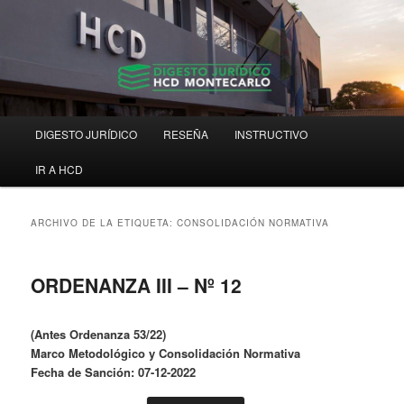
Ir
Ir
Digesto Jurídico Consolidado
al
al
contenido
contenido
principal
secundario
Digesto HCD Montecarlo
Menú
DIGESTO JURÍDICO
RESEÑA
INSTRUCTIVO
principal
IR A HCD
ARCHIVO DE LA ETIQUETA:
CONSOLIDACIÓN NORMATIVA
ORDENANZA III – Nº 12
(Antes Ordenanza 53/22)
Marco Metodológico y Consolidación Normativa
Fecha de Sanción: 07-12-2022