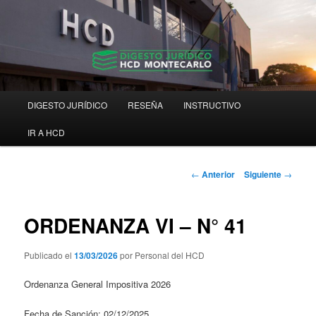
Ir
Digesto Jurídico Consolidado
al
contenido
principal
Digesto HCD Montecarlo
Menú
DIGESTO JURÍDICO
RESEÑA
INSTRUCTIVO
principal
IR A HCD
Navegación
←
Anterior
Siguiente
→
de
entradas
ORDENANZA VI – N° 41
Publicado el
13/03/2026
por Personal del HCD
Ordenanza General Impositiva 2026
Fecha de Sanción: 02/12/2025