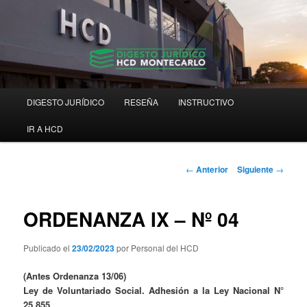
Ir
Digesto Jurídico Consolidado
al
contenido
principal
Digesto HCD Montecarlo
Menú
DIGESTO JURÍDICO
RESEÑA
INSTRUCTIVO
principal
IR A HCD
Navegación
←
Anterior
Siguiente
→
de
entradas
ORDENANZA IX – Nº 04
Publicado el
23/02/2023
por Personal del HCD
(Antes Ordenanza 13/06)
Ley de Voluntariado Social. Adhesión a la Ley Nacional N°
25.855.