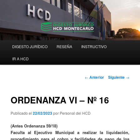
Ir
Digesto Jurídico Consolidado
al
contenido
principal
Digesto HCD Montecarlo
Menú
DIGESTO JURÍDICO
RESEÑA
INSTRUCTIVO
principal
IR A HCD
Navegación
←
Anterior
Siguiente
→
de
entradas
ORDENANZA VI – Nº 16
Publicado el
22/02/2023
por Personal del HCD
(Antes Ordenanza 59/18)
Faculta al Ejecutivo Municipal a realizar la liquidación,
procedimiento para el cobro y facilidades de pago de los