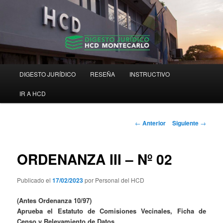
Ir
Digesto Jurídico Consolidado
al
contenido
principal
Digesto HCD Montecarlo
Menú
DIGESTO JURÍDICO
RESEÑA
INSTRUCTIVO
principal
IR A HCD
Navegación
←
Anterior
Siguiente
→
de
entradas
ORDENANZA III – Nº 02
Publicado el
17/02/2023
por Personal del HCD
(Antes Ordenanza 10/97)
Aprueba el Estatuto de Comisiones Vecinales, Ficha de
Censo y Relevamiento de Datos.