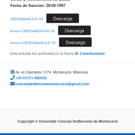
Fecha de Sanción: 29-05-1997
Descarga
ORDENANZA-III-N°-02
Descarga
Anexo-I-ORDENANZA-III-N°-02
Descarga
Anexo-II-ORDENANZA-III-N°-02
Esta entrada fue publicada en la Rama
III- Constitucional
Av. el Libertador 1274, Montecarlo, Misiones
+54 03751-480025
concejodeliberantemontecarlo@gmail.com
Copyrigth © Honorable Concejo Deliberante de Montecarlo