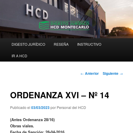
Ir
Digesto Jurídico Consolidado
al
contenido
principal
Digesto HCD Montecarlo
Menú
DIGESTO JURÍDICO
RESEÑA
INSTRUCTIVO
principal
IR A HCD
Navegación
←
Anterior
Siguiente
→
de
entradas
ORDENANZA XVI – Nº 14
Publicado el
03/03/2023
por Personal del HCD
(Antes Ordenanza 28/16)
Obras viales.
Fecha de Sanción: 28-04-2016