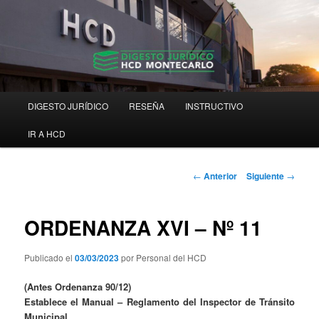
Ir
Digesto Jurídico Consolidado
al
contenido
principal
Digesto HCD Montecarlo
Menú
DIGESTO JURÍDICO
RESEÑA
INSTRUCTIVO
principal
IR A HCD
Navegación
←
Anterior
Siguiente
→
de
entradas
ORDENANZA XVI – Nº 11
Publicado el
03/03/2023
por Personal del HCD
(Antes Ordenanza 90/12)
Establece el Manual – Reglamento del Inspector de Tránsito
Municipal.