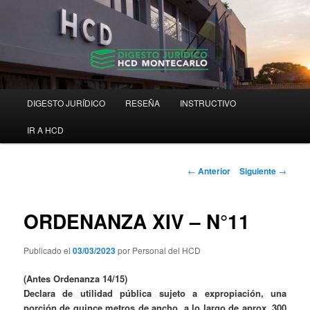
Ir
Digesto Jurídico Consolidado
al
contenido
principal
Digesto HCD Montecarlo
Menú
DIGESTO JURÍDICO
RESEÑA
INSTRUCTIVO
principal
IR A HCD
Navegación
←
Anterior
Siguiente
→
de
entradas
ORDENANZA XIV – N°11
Publicado el
03/03/2023
por Personal del HCD
(Antes Ordenanza 14/15)
Declara de utilidad pública sujeto a expropiación, una
porción de quince metros de ancho, a lo largo de aprox. 300