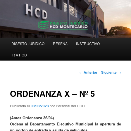
Ir
Digesto Jurídico Consolidado
al
contenido
principal
Digesto HCD Montecarlo
Menú
DIGESTO JURÍDICO
RESEÑA
INSTRUCTIVO
principal
IR A HCD
Navegación
←
Anterior
Siguiente
→
de
entradas
ORDENANZA X – Nº 5
Publicado el
03/03/2023
por Personal del HCD
(Antes Ordenanza 36/94)
Ordena al Departamento Ejecutivo Municipal la apertura de
un portón de entrada y salida de vehículos.