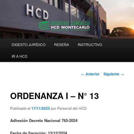
Ir
Digesto Jurídico Consolidado
al
contenido
principal
Digesto HCD Montecarlo
Menú
DIGESTO JURÍDICO
RESEÑA
INSTRUCTIVO
principal
IR A HCD
Navegación
←
Anterior
Siguiente
→
de
entradas
ORDENANZA I – N° 13
Publicado el
17/11/2025
por Personal del HCD
Adhesión Decreto Nacional 765-2024
Fecha de Sacnción: 13/12/2024