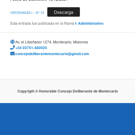
Descarga
ORDENANZA I – N°-13
Esta entrada fue publicada en la Rama
I- Administrativo
Av. el Libertador 1274, Montecarlo, Misiones
+54 03751-480025
concejodeliberantemontecarlo@gmail.com
Copyrigth © Honorable Concejo Deliberante de Montecarlo